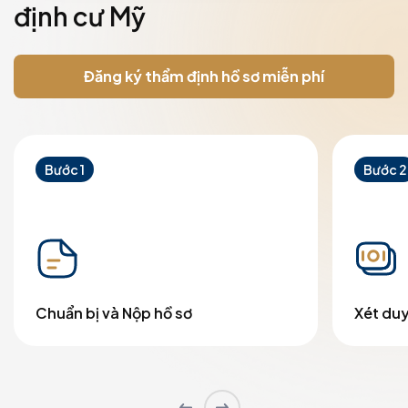
định cư Mỹ
Đăng ký thẩm định hồ sơ miễn phí
Bước 1
Bước 2
Chuẩn bị và Nộp hồ sơ
Xét duy