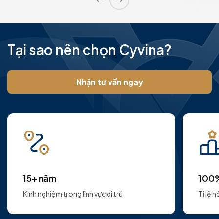
Tại sao nên chọn Cyvina?
Nhận tư vấn ngay
15+ năm
100
Kinh nghiệm trong lĩnh vực di trú
Tỉ lệ 