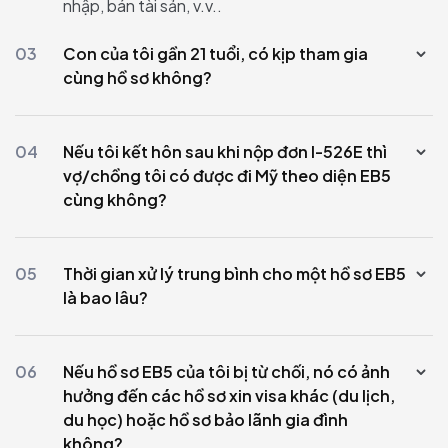
nhập, bán tài sản, v.v..
03
Con của tôi gần 21 tuổi, có kịp tham gia
cùng hồ sơ không?
04
Nếu tôi kết hôn sau khi nộp đơn I-526E thì
vợ/chồng tôi có được đi Mỹ theo diện EB5
cùng không?
05
Thời gian xử lý trung bình cho một hồ sơ EB5
là bao lâu?
06
Nếu hồ sơ EB5 của tôi bị từ chối, nó có ảnh
hưởng đến các hồ sơ xin visa khác (du lịch,
du học) hoặc hồ sơ bảo lãnh gia đình
không?