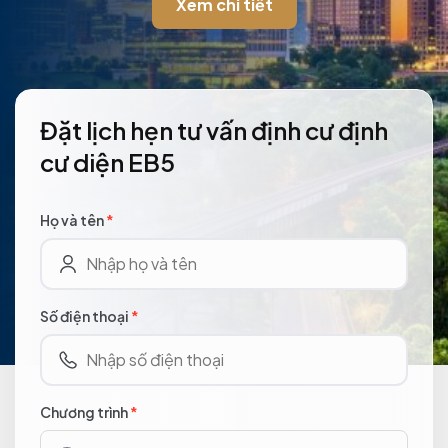
Xem chi tiết
Đặt lịch hẹn tư vấn định cư định
cư diện EB5
Họ và tên
*
Số điện thoại
*
Chương trình
*