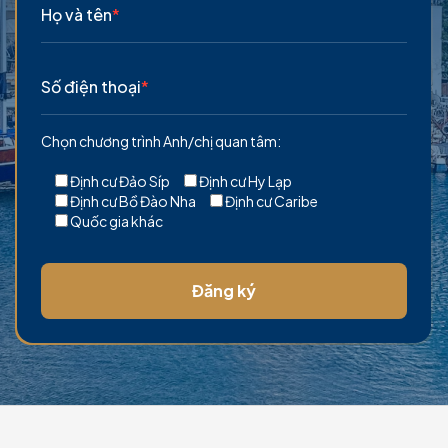
Họ và tên
*
Số điện thoại
*
Chọn chương trình Anh/chị quan tâm:
Định cư Đảo Síp
Định cư Hy Lạp
Định cư Bồ Đào Nha
Định cư Caribe
Quốc gia khác