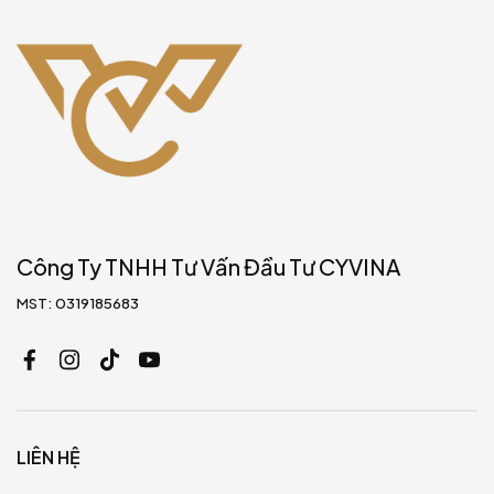
Công Ty TNHH Tư Vấn Đầu Tư CYVINA
MST: 0319185683
LIÊN HỆ