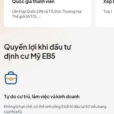
Quốc gia thành viên
Xếp 
Liên Hợp Quốc (UN) và Tổ chức Thương mại
Top 1
Thế giới (WTO),...
Quyền lợi khi đầu tư
định cư Mỹ EB5
Tự do cư trú, làm việc và kinh doanh
Không bị hạn chế, có thể sinh sống ở bất kì đâu tại 50 tiểu bang
của Hoa Kỳ