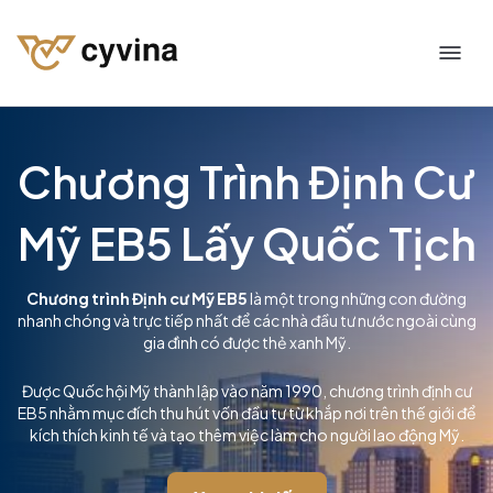
Chương Trình Định Cư
Mỹ EB5 Lấy Quốc Tịch
Chương trình Định cư Mỹ EB5
là một trong những con đường
nhanh chóng và trực tiếp nhất để các nhà đầu tư nước ngoài cùng
gia đình có được thẻ xanh Mỹ.
Được Quốc hội Mỹ thành lập vào năm 1990, chương trình định cư
EB5 nhằm mục đích thu hút vốn đầu tư từ khắp nơi trên thế giới để
kích thích kinh tế và tạo thêm việc làm cho người lao động Mỹ.